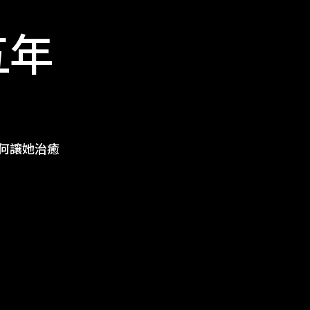
五年
何讓她治癒