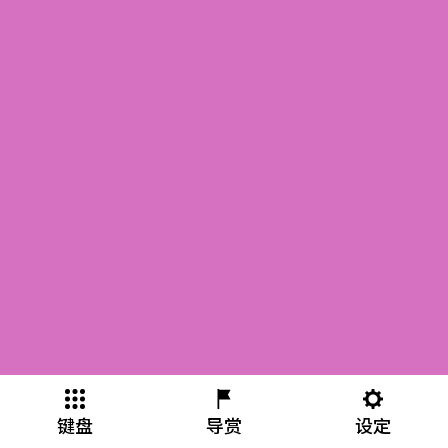
键盘
导赏
设定