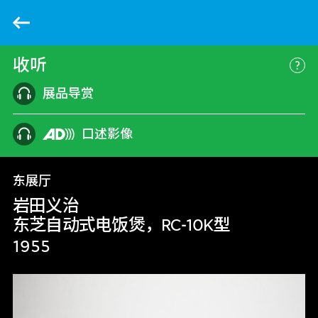
返回
收听
更
展品导赏
口述影像
东展厅
岩田义治
东芝自动式电饭煲，RC-10K型
1955